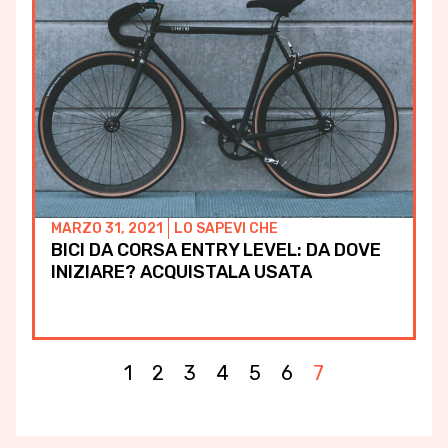
MARZO 31, 2021
LO SAPEVI CHE
BICI DA CORSA ENTRY LEVEL: DA DOVE
INIZIARE? ACQUISTALA USATA
1
2
3
4
5
6
7