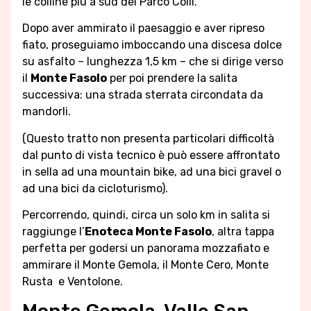
le colline più a sud del Parco Colli.
Dopo aver ammirato il paesaggio e aver ripreso
fiato, proseguiamo imboccando una discesa dolce
su asfalto – lunghezza 1,5 km – che si dirige verso
il
Monte Fasolo
per poi prendere la salita
successiva: una strada sterrata circondata da
mandorli.
(Questo tratto non presenta particolari difficoltà
dal punto di vista tecnico è può essere affrontato
in sella ad una mountain bike, ad una bici gravel o
ad una bici da cicloturismo).
Percorrendo, quindi, circa un solo km in salita si
raggiunge l’
Enoteca Monte Fasolo
, altra tappa
perfetta per godersi un panorama mozzafiato e
ammirare il Monte Gemola, il Monte Cero, Monte
Rusta e Ventolone.