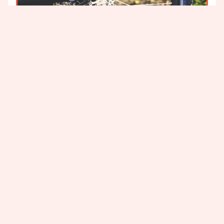
GENNAIO 12, 2022
CONSIGLI PER ACQUISTARE
BICI USATA: COSA CONTROLLARE PRIMA
DI ACQUISTARE
FEBBRAIO 4, 2025
CONSIGLI PER ACQUISTARE
,
LO SAPEVI CHE
LA PRODUZIONE DI BICI TORNA IN
EUROPA… MA LA CINA È GIÀ AL