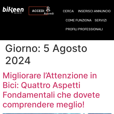
ACCEDI
CERCA
INSERISCI ANNUNCIO
Accedi
COME FUNZIONA
SERVIZI
PROFILI PROFESSIONALI
Giorno:
5 Agosto
2024
Migliorare l’Attenzione in
Bici: Quattro Aspetti
Fondamentali che dovete
comprendere meglio!