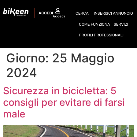
ACCEDI
CERCA
INSERISCI ANNUNCIO
Accedi
COME FUNZIONA
SERVIZI
PROFILI PROFESSIONALI
Giorno:
25 Maggio
2024
Sicurezza in bicicletta: 5
consigli per evitare di farsi
male